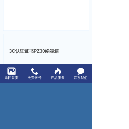
3C认证证书PZ30终端箱
上一页：3C认证证书SD双电源柜
返回首页
免费拨号
产品服务
联系我们
下一页：3C认证证书PC 塑料电表箱
浙江星空电器有限公司
电话：0574-86197918
传真：0574-86197919
客户服务热线：400-108-7918
邮件：xingkong@cn-starsky.com
地址：浙江省宁波市北仑区黄海路68号