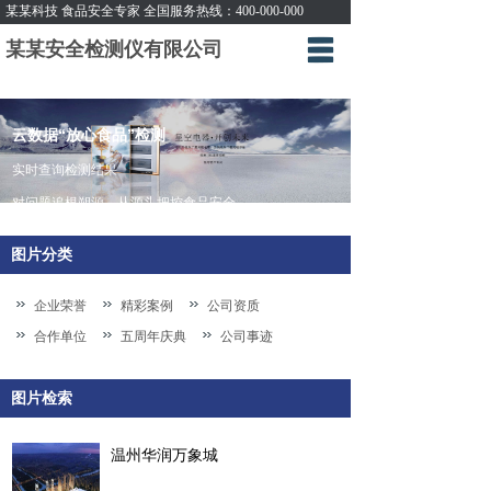
某某科技 食品安全专家 全国服务热线：400-000-000
某某安全检测仪有限公司
首页
关于星空
云数据“放心食品”检测
产品服务
实时查询检测结果
对问题追根朔源，从源头把控食品安全
营销网络
图片分类
战略合作
企业证书资质
企业荣誉
精彩案例
公司资质
合作单位
五周年庆典
公司事迹
联系我们
图片检索
温州华润万象城